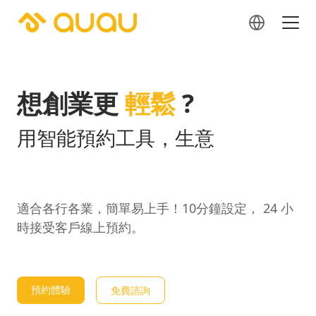
想創業更
輕鬆
?
用
智
能
預
約
工
具
，
生
意
自
動
入
你
袋
適合各行各業，簡單易上手！10分鐘設定， 24 小
時接受客戶線上預約。
預約體驗
免費諮詢